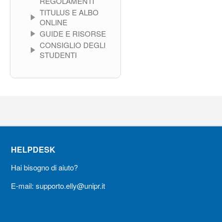
REGOLAMENTI
TITULUS E ALBO
ONLINE
GUIDE E RISORSE
CONSIGLIO DEGLI
STUDENTI
HELPDESK
Hai bisogno di aiuto?
E-mail: supporto.elly@unipr.it