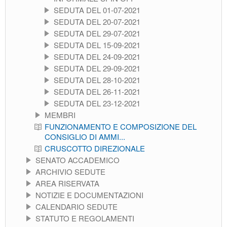
SEDUTA DEL 01-07-2021
SEDUTA DEL 20-07-2021
SEDUTA DEL 29-07-2021
SEDUTA DEL 15-09-2021
SEDUTA DEL 24-09-2021
SEDUTA DEL 29-09-2021
SEDUTA DEL 28-10-2021
SEDUTA DEL 26-11-2021
SEDUTA DEL 23-12-2021
MEMBRI
FUNZIONAMENTO E COMPOSIZIONE DEL
CONSIGLIO DI AMMI...
CRUSCOTTO DIREZIONALE
SENATO ACCADEMICO
ARCHIVIO SEDUTE
AREA RISERVATA
NOTIZIE E DOCUMENTAZIONI
CALENDARIO SEDUTE
STATUTO E REGOLAMENTI