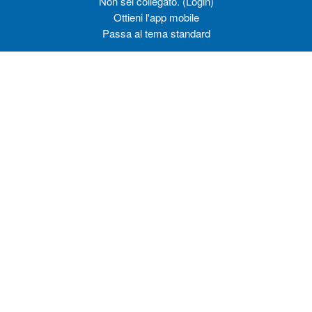
Non sei collegato. (
Login
)
Ottieni l'app mobile
Passa al tema standard