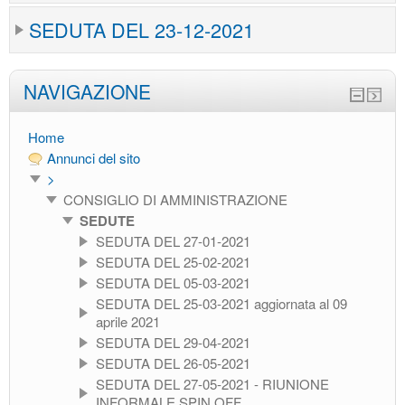
SEDUTA DEL 23-12-2021
NAVIGAZIONE
Home
Annunci del sito
>
CONSIGLIO DI AMMINISTRAZIONE
SEDUTE
SEDUTA DEL 27-01-2021
SEDUTA DEL 25-02-2021
SEDUTA DEL 05-03-2021
SEDUTA DEL 25-03-2021 aggiornata al 09
aprile 2021
SEDUTA DEL 29-04-2021
SEDUTA DEL 26-05-2021
SEDUTA DEL 27-05-2021 - RIUNIONE
INFORMALE SPIN OFF