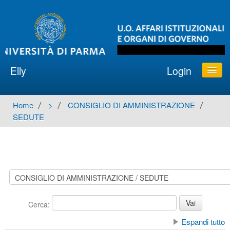
Elly
Login
ATENEO e ORGANI
Home
→
>
→
CONSIGLIO DI AMMINISTRAZIONE
→
Italiano ‎(it)‎
SEDUTE
Cerca:
Espandi tutto