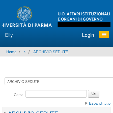
Elly
Login
ATENEO e ORGANI
Home
→
>
→
ARCHIVIO SEDUTE
Italiano ‎(it)‎
Cerca:
Espandi tutto