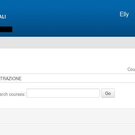
Elly
Cou
arch courses: