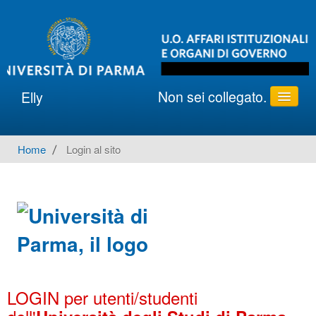
Non sei collegato.
Elly
ATENEO e ORGANI
Home
→
Login al sito
Italiano ‎(it)‎
LOGIN per utenti/studenti