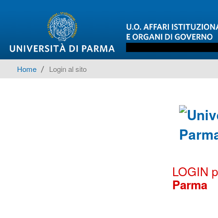
Home
▶︎
Login al sito
LOGIN per
Parma