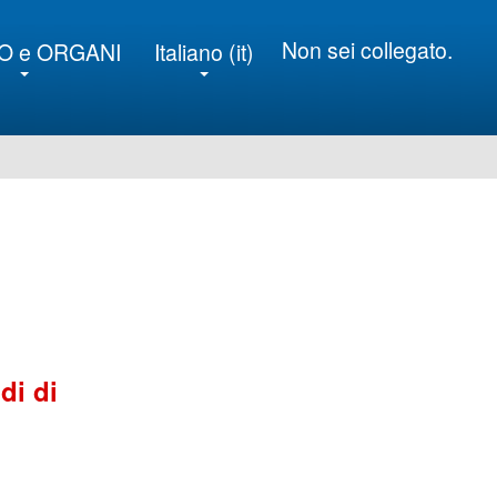
Non sei collegato.
O e ORGANI
Italiano ‎(it)‎
di di