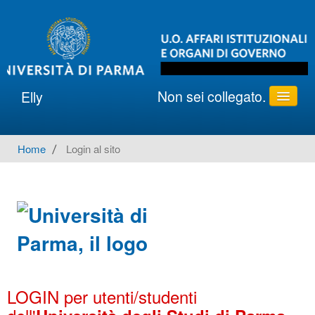
Non sei collegato.
Elly
ATENEO e ORGANI
Home
→
Login al sito
Italiano ‎(it)‎
LOGIN per utenti/studenti