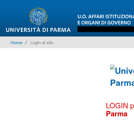
Home
▶︎
Login al sito
LOGIN per
Parma