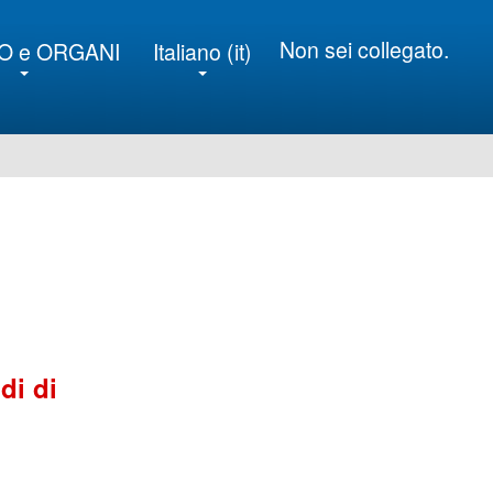
Non sei collegato.
O e ORGANI
Italiano ‎(it)‎
di di