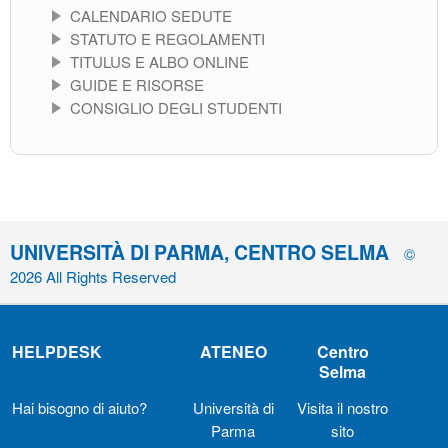
CALENDARIO SEDUTE
STATUTO E REGOLAMENTI
TITULUS E ALBO ONLINE
GUIDE E RISORSE
CONSIGLIO DEGLI STUDENTI
UNIVERSITÀ DI PARMA, CENTRO SELMA
©
2026 All Rights Reserved
HELPDESK
ATENEO
Centro
Selma
Hai bisogno di aiuto?
Università di
Visita il nostro
Parma
sito